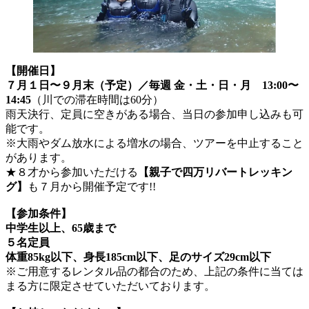
【開催日】
７月１日〜９月末（予定）／毎週 金・土・日・月 13:00〜
14:45
（川での滞在時間は60分）
雨天決行、定員に空きがある場合、当日の参加申し込みも可
能です。
※大雨やダム放水による増水の場合、ツアーを中止すること
があります。
★８才から参加いただける
【親子で四万リバートレッキン
グ】
も７月から開催予定です!!
【参加条件】
中学生以上、65歳まで
５名定員
体重85kg以下、身長185cm以下、足のサイズ29cm以下
※ご用意するレンタル品の都合のため、上記の条件に当ては
まる方に限定させていただいております。