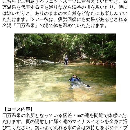
こちらでご用意するウェットスーツに着替えていただき、四
万温泉を代表する滝を巡りながら渓谷の川を歩いたり、時に
は泳いだりと、ありのままの大自然をどなたにも楽しんでい
ただけます。ツアー後は、疲労回復にも効果があるとされる
名湯「四万温泉」の湯で体を温めていただけます。
【コース内容】
四万温泉の名所となっている落差７mの滝を間近で体感いた
だけます。夏の陽射しに輝く滝のマイナスイオンを全身に浴
びてください。勢いよく流れる水の音は気持ちをポジティブ