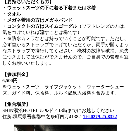
【お持ちいただくもの】
・ウェットスーツの下に着る下着または水着
・タオル
・メガネ着用の方はメガネバンド
・コンタクトの方はスイムゴーグル
（ソフトレンズの方は、
気をつけていれば流すことは稀です）
・※防水カメラなどは持っていくことが可能です。ただし、
必ず首からストラップで下げていただくか、両手が開くよう
なストラップで携行してください。機材の故障や破損、流失
につきましては保証ができませんので、ご自身での管理を宜
しくお願いいたします。
【参加料金】
6,500円
※ウェットスーツ、ライフジャケット、ウォーターシュー
ズ、ガイド料、保険料、ルルド温泉入浴料を含みます。
【集合場所】
SHIN湯治HOTEL ルルド／13時までにお越しください
住所:群馬県吾妻郡中之条町四万4138-1
Tel.0279-25-8322