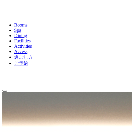
Rooms
Spa
Dining
Facilities
Activities
Access
過ごし方
ご予約