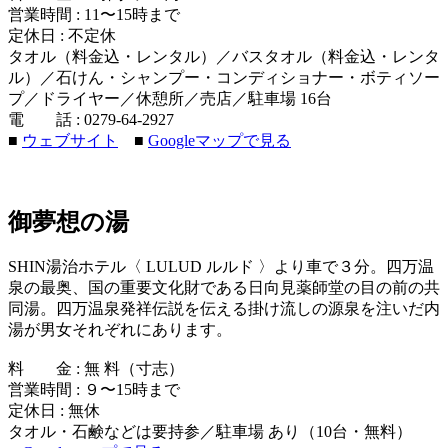
営業時間 : 11〜15時まで
定休日 : 不定休
タオル（料金込・レンタル）／バスタオル（料金込・レンタ
ル）／石けん・シャンプー・コンディショナー・ボティソー
プ／ドライヤー／休憩所／売店／駐車場 16台
電 話 : 0279-64-2927
■
ウェブサイト
■
Googleマップで見る
御夢想の湯
SHIN湯治ホテル〈 LULUD ルルド 〉より車で３分。四万温
泉の最奥、国の重要文化財である日向見薬師堂の目の前の共
同湯。四万温泉発祥伝説を伝える掛け流しの源泉を注いだ内
湯が男女それぞれにあります。
料 金 : 無 料（寸志）
営業時間 : ９〜15時まで
定休日 : 無休
タオル・石鹸などは要持参／駐車場 あり（10台・無料）