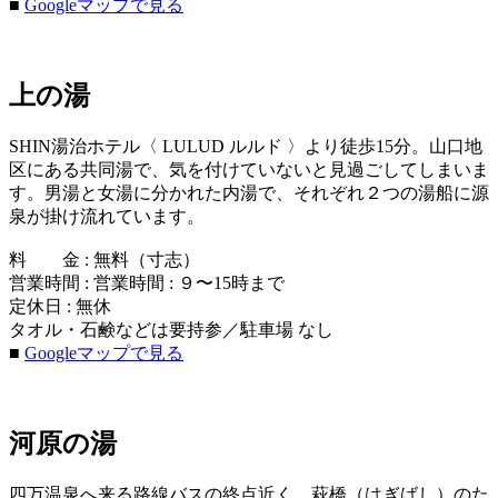
■
Googleマップで見る
上の湯
SHIN湯治ホテル〈 LULUD ルルド 〉より徒歩15分。山口地
区にある共同湯で、気を付けていないと見過ごしてしまいま
す。男湯と女湯に分かれた内湯で、それぞれ２つの湯船に源
泉が掛け流れています。
料 金 : 無料（寸志）
営業時間 : 営業時間 : ９〜15時まで
定休日 : 無休
タオル・石鹸などは要持参／駐車場 なし
■
Googleマップで見る
河原の湯
四万温泉へ来る路線バスの終点近く、萩橋（はぎばし）のた