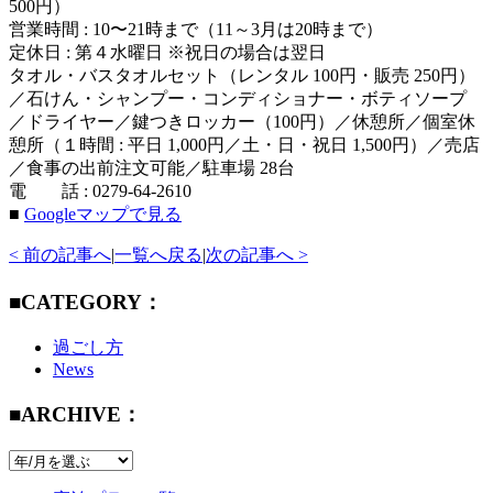
500円）
営業時間 : 10〜21時まで（11～3月は20時まで）
定休日 : 第４水曜日 ※祝日の場合は翌日
タオル・バスタオルセット（レンタル 100円・販売 250円）
／石けん・シャンプー・コンディショナー・ボティソープ
／ドライヤー／鍵つきロッカー（100円）／休憩所／個室休
憩所（１時間 : 平日 1,000円／土・日・祝日 1,500円）／売店
／食事の出前注文可能／駐車場 28台
電 話 : 0279-64-2610
■
Googleマップで見る
< 前の記事へ
|
一覧へ戻る
|
次の記事へ >
■CATEGORY：
過ごし方
News
■ARCHIVE：