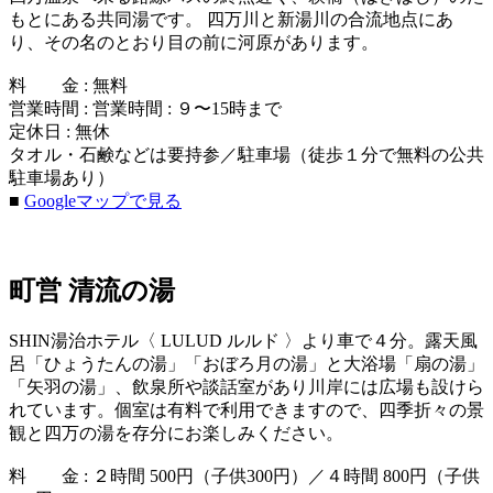
もとにある共同湯です。 四万川と新湯川の合流地点にあ
り、その名のとおり目の前に河原があります。
料 金 : 無料
営業時間 : 営業時間 : ９〜15時まで
定休日 : 無休
タオル・石鹸などは要持参／駐車場（徒歩１分で無料の公共
駐車場あり）
■
Googleマップで見る
町営 清流の湯
SHIN湯治ホテル〈 LULUD ルルド 〉より車で４分。露天風
呂「ひょうたんの湯」「おぼろ月の湯」と大浴場「扇の湯」
「矢羽の湯」、飲泉所や談話室があり川岸には広場も設けら
れています。個室は有料で利用できますので、四季折々の景
観と四万の湯を存分にお楽しみください。
料 金 : ２時間 500円（子供300円）／４時間 800円（子供