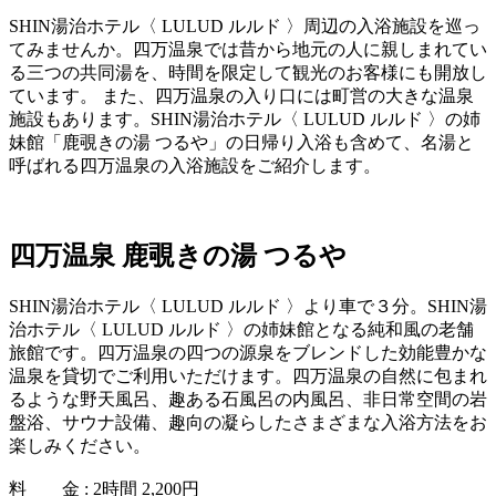
SHIN湯治ホテル〈 LULUD ルルド 〉周辺の入浴施設を巡っ
てみませんか。四万温泉では昔から地元の人に親しまれてい
る三つの共同湯を、時間を限定して観光のお客様にも開放し
ています。 また、四万温泉の入り口には町営の大きな温泉
施設もあります。SHIN湯治ホテル〈 LULUD ルルド 〉の姉
妹館「鹿覗きの湯 つるや」の日帰り入浴も含めて、名湯と
呼ばれる四万温泉の入浴施設をご紹介します。
四万温泉 鹿覗きの湯 つるや
SHIN湯治ホテル〈 LULUD ルルド 〉より車で３分。SHIN湯
治ホテル〈 LULUD ルルド 〉の姉妹館となる純和風の老舗
旅館です。四万温泉の四つの源泉をブレンドした効能豊かな
温泉を貸切でご利用いただけます。四万温泉の自然に包まれ
るような野天風呂、趣ある石風呂の内風呂、非日常空間の岩
盤浴、サウナ設備、趣向の凝らしたさまざまな入浴方法をお
楽しみください。
料 金 : 2時間 2,200円