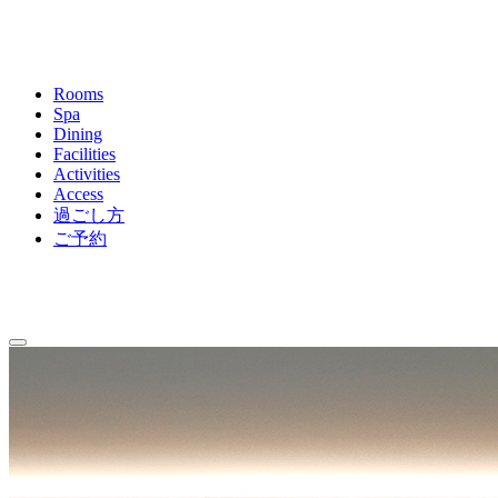
Rooms
Spa
Dining
Facilities
Activities
Access
過ごし方
ご予約