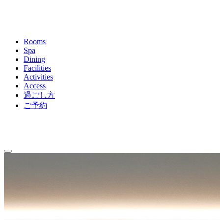
Rooms
Spa
Dining
Facilities
Activities
Access
過ごし方
ご予約