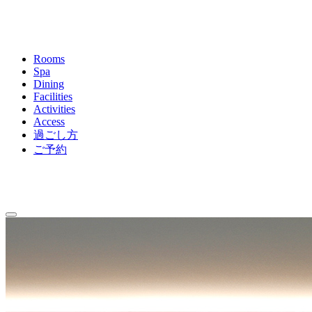
Rooms
Spa
Dining
Facilities
Activities
Access
過ごし方
ご予約