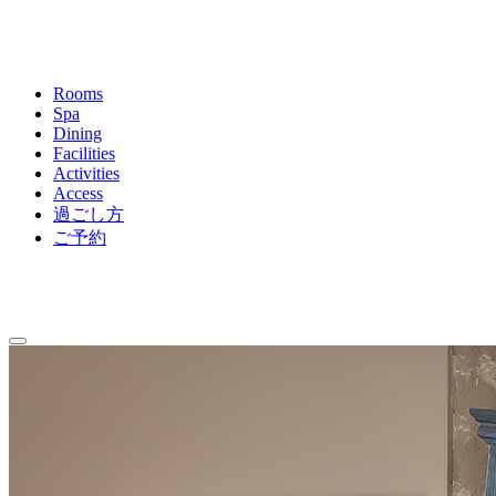
Rooms
Spa
Dining
Facilities
Activities
Access
過ごし方
ご予約